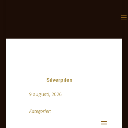
Första nya temat avslöjas
Silverpilen
9 augusti, 2026
Kategorier: