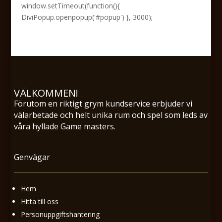
window.setTimeout(function(){
DiviPopup.openpopup('#popup') }, 3000);
VÄLKOMMEN!
Förutom en riktigt grym kundservice erbjuder vi
välarbetade och helt unika rum och spel som leds av
våra hyllade Game masters.
Genvägar
Hem
Hitta till oss
Personuppgiftshantering