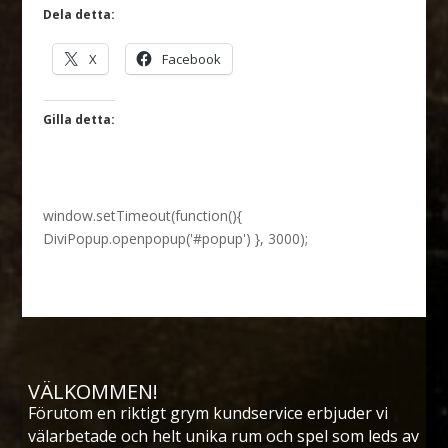
Dela detta:
X
Facebook
Gilla detta:
window.setTimeout(function(){
DiviPopup.openpopup('#popup') }, 3000);
VÄLKOMMEN!
Förutom en riktigt grym kundservice erbjuder vi
välarbetade och helt unika rum och spel som leds av