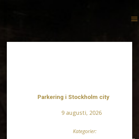
Parkering i Stockholm
city
Parkering i Stockholm city
9 augusti, 2026
Kategorier: